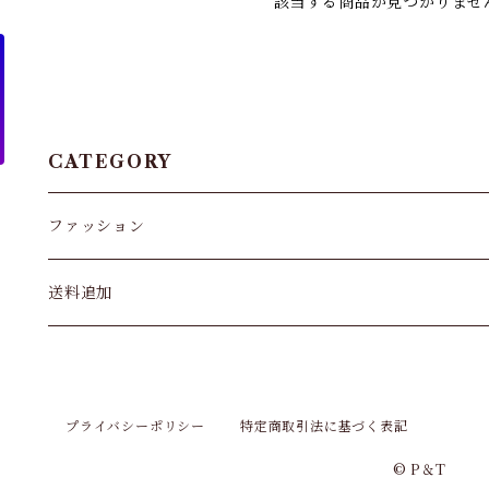
該当する商品が見つかりませ
CATEGORY
ファッション
パンツ&スカート
送料追加
トップス
バッグ
プライバシーポリシー
特定商取引法に基づく表記
© P＆T