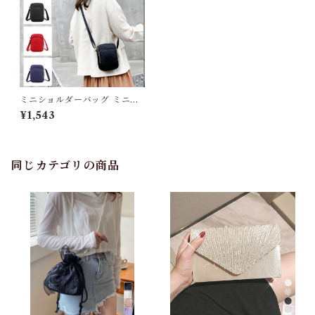
カーディガン
パンプス・サンダル
ワンピース・セットアップ
ミニショルダーバッグ ミニポ
シェット軽量
¥1,543
小物・その他
同じカテゴリの商品
アウター・コート
女性下着・靴下
着圧ソックス
男性下着
タイツ