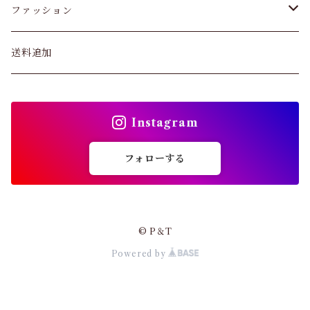
ファッション
パンツ&スカート
送料追加
トップス
Instagram
バッグ
フォローする
カーディガン
パンプス・サンダル
© P＆T
Powered by
ワンピース・セットアップ
小物・その他