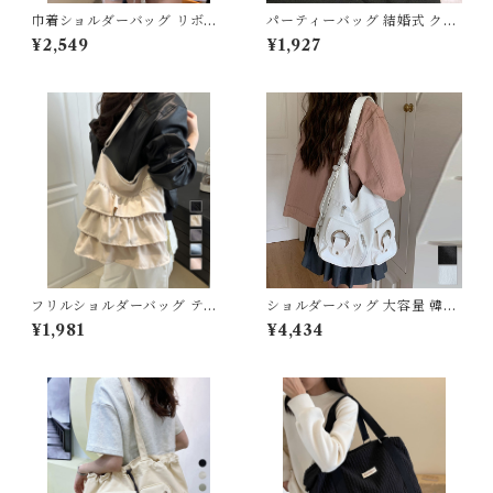
巾着ショルダーバッグ リボン
パーティーバッグ 結婚式 クラ
付き 結婚式
ッチバッグ
スキニー・レギンス
¥2,549
¥1,927
ブラジャー
ショーツ
インソール
ガードル・ウエストニッパー
フリルショルダーバッグ ティ
ショルダーバッグ 大容量 韓国
アードバッグ
風2way
¥1,981
¥4,434
靴下
ストッキング
その他アパレル