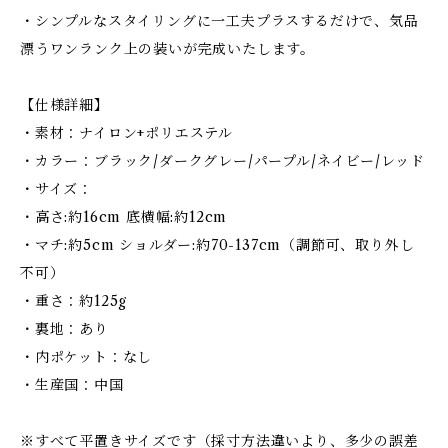
・シンプルなスタイリングに一工夫プラスするだけで、気品
漂うワンランク上の装いが完成いたします。
【仕様詳細】
・素材：ナイロン+ポリエステル
・カラー：ブラック/ダークグレー/パープル/ネイビー/レッド
・サイズ：
・高さ:約16cm 底横幅:約12cm
・マチ:約5cm ショルダー:約70-137cm（調節可、取り外し
不可）
・重さ：約125g
・裏地：あり
・内ポケット：なし
・生産国：中国
※すべて平置きサイズです（採寸方法違いより、多少の誤差