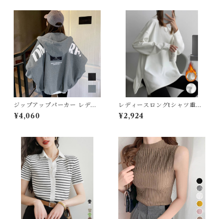
アウター・コート
女性下着・靴下
着圧ソックス
男性下着
タイツ
ジップアップパーカー レディ
レディースロングtシャツ重ね
ース 春秋冬
着カットソー
スキニー・レギンス
¥4,060
¥2,924
ブラジャー
ショーツ
インソール