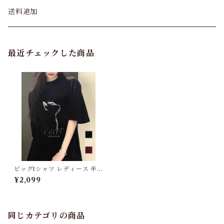
パンツ&スカート
送料追加
トップス
最近チェックした商品
バッグ
カーディガン
パンプス・サンダル
ワンピース・セットアップ
ビッグtシャツ レディース 半
袖トップス
¥2,099
小物・その他
同じカテゴリの商品