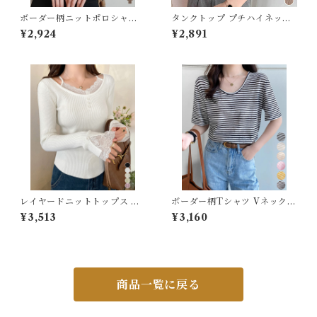
ガードル・ウエストニッパー
ボーダー柄ニットポロシャツ
タンクトップ プチハイネック
レディース半袖
レディース
¥2,924
¥2,891
靴下
ストッキング
その他アパレル
レイヤードニットトップス レ
ボーダー柄Tシャツ Vネックカ
ース切替え
ットソー夏
¥3,513
¥3,160
商品一覧に戻る