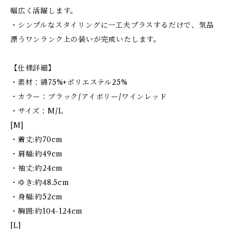
幅広く活躍します。
・シンプルなスタイリングに一工夫プラスするだけで、気品
漂うワンランク上の装いが完成いたします。
【仕様詳細】
・素材：綿75%+ポリエステル25%
・カラー：ブラック/アイボリー/ワインレッド
・サイズ：M/L
[M]
・着丈:約70cm
・肩幅:約49cm
・袖丈:約24cm
・ゆき:約48.5cm
・身幅:約52cm
・胸囲:約104-124cm
[L]