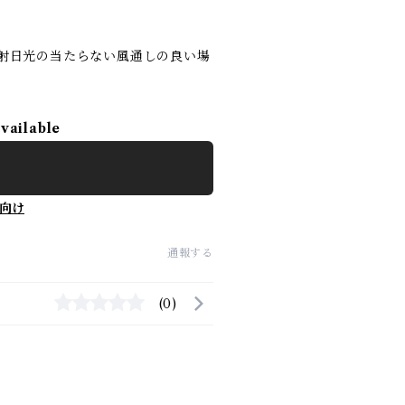
直射日光の当たらない風通しの良い場
available
向け
通報する
(0)