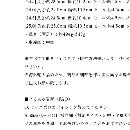
[23.5]長さ:約23.5cm 幅:約10.2cm ヒール:約4.5c
[24.0]長さ:約24.0cm 幅:約10.3cm ヒール:約4.5c
[24.5]長さ:約24.5cm 幅:約10.4cm ヒール:約4.5c
[25.0]長さ:約25.0cm 幅:約10.5cm ヒール:約4.5c
・重さ（両足）：約494g-548g
・生産国：中国
※すべて平置きサイズです（採寸方法違いより、多少
ださい）。
※海外輸入品のため、商品の細部仕様は多少異なる場
ご注文お願い致します。
■よくある質問（FAQ）
Q: サイズ選びのポイントを教えてください。
A: 商品ページの仕様詳細（対応サイズ・足幅・筒周
ツの厚みを考慮してお選びいただくことをおすすめい