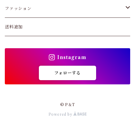
スキニー・レギンス
ファッション
ブラジャー
パンツ&スカート
送料追加
ショーツ
トップス
インソール
Instagram
バッグ
ガードル・ウエストニッパー
フォローする
カーディガン
靴下
パンプス・サンダル
© P＆T
ストッキング
Powered by
ワンピース・セットアップ
その他アパレル