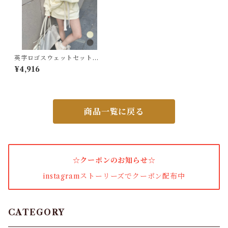
パンプス・サンダル
ワンピース・セットアップ
英字ロゴスウェットセットア
ップ大人可愛い
¥4,916
小物・その他
商品一覧に戻る
アウター・コート
女性下着・靴下
☆クーポンのお知らせ☆
着圧ソックス
instagramストーリーズでクーポン配布中
男性下着
タイツ
CATEGORY