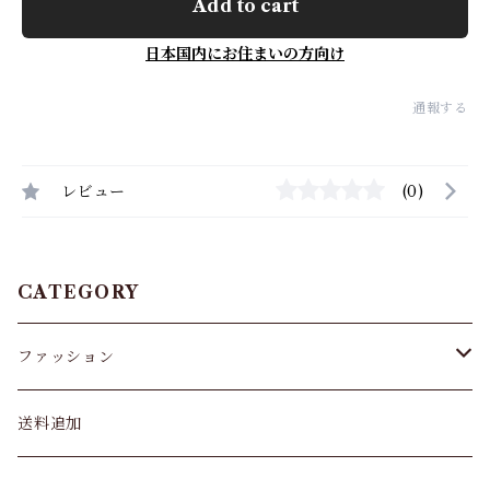
Add to cart
日本国内にお住まいの方向け
通報する
レビュー
(0)
CATEGORY
ファッション
パンツ&スカート
送料追加
トップス