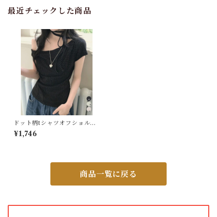
最近チェックした商品
バッグ
カーディガン
パンプス・サンダル
ワンピース・セットアップ
ドット柄tシャツオフショルダ
ートップス夏
¥1,746
小物・その他
商品一覧に戻る
アウター・コート
女性下着・靴下