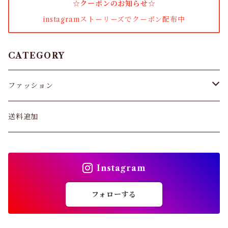
☆クーポンのお知らせ☆
着圧ソックス
instagramストーリーズでクーポン配布中
男性下着
タイツ
CATEGORY
スキニー・レギンス
ファッション
ブラジャー
パンツ&スカート
送料追加
ショーツ
トップス
インソール
Instagram
バッグ
ガードル・ウエストニッパー
フォローする
カーディガン
靴下