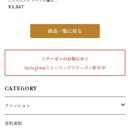
ニットベスト ケーブル編み 重
ね着韓国風
¥3,567
小物・その他
商品一覧に戻る
アウター・コート
女性下着・靴下
☆クーポンのお知らせ☆
着圧ソックス
instagramストーリーズでクーポン配布中
男性下着
タイツ
CATEGORY
スキニー・レギンス
ファッション
ブラジャー
パンツ&スカート
送料追加