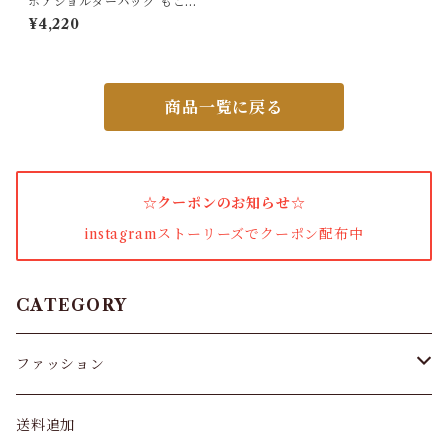
ボアショルダーバッグ もこも
こミニバッグ
¥4,220
小物・その他
商品一覧に戻る
アウター・コート
女性下着・靴下
☆クーポンのお知らせ☆
着圧ソックス
instagramストーリーズでクーポン配布中
男性下着
タイツ
CATEGORY
スキニー・レギンス
ファッション
ブラジャー
パンツ&スカート
送料追加