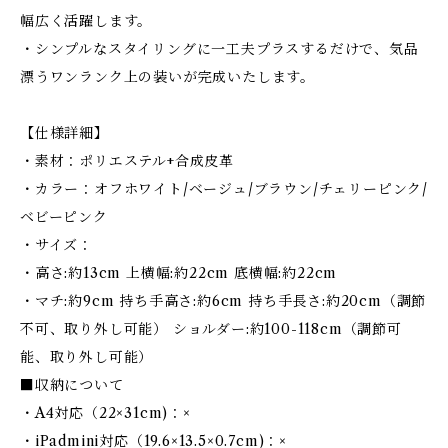
幅広く活躍します。
・シンプルなスタイリングに一工夫プラスするだけで、気品
漂うワンランク上の装いが完成いたします。
【仕様詳細】
・素材：ポリエステル+合成皮革
・カラー：オフホワイト/ベージュ/ブラウン/チェリーピンク/
ベビーピンク
・サイズ：
・高さ:約13cm 上横幅:約22cm 底横幅:約22cm
・マチ:約9cm 持ち手高さ:約6cm 持ち手長さ:約20cm（調節
不可、取り外し可能） ショルダー:約100-118cm（調節可
能、取り外し可能）
■収納について
・A4対応（22×31cm)：×
・iPadmini対応（19.6×13.5×0.7cm)：×