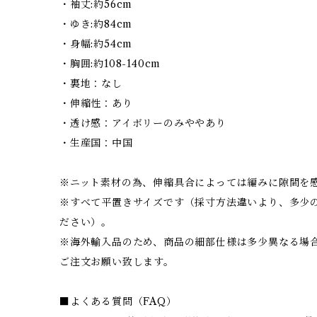
・袖丈:約56cm
・ゆき:約84cm
・身幅:約54cm
・胸囲:約108-140cm
・裏地：なし
・伸縮性：あり
・透け感：アイボリーのみややあり
・生産国：中国
※ニット素材の為、伸縮具合によっては編みに隙間を
※すべて平置きサイズです（採寸方法違いより、多少
ださい）。
※海外輸入品のため、商品の細部仕様は多少異なる場
ご注文お願い致します。
■よくある質問（FAQ）