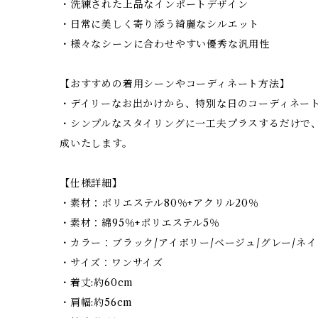
・洗練された上品なインポートデザイン
・日常に美しく寄り添う綺麗なシルエット
・様々なシーンに合わせやすい優秀な汎用性
【おすすめの着用シーンやコーディネート方法】
・デイリーなお出かけから、特別な日のコーディネー
・シンプルなスタイリングに一工夫プラスするだけで
成いたします。
【仕様詳細】
・素材：ポリエステル80％+アクリル20％
・素材：綿95％+ポリエステル5％
・カラー：ブラック/アイボリー/ベージュ/グレー/ネ
・サイズ：ワンサイズ
・着丈:約60cm
・肩幅:約56cm