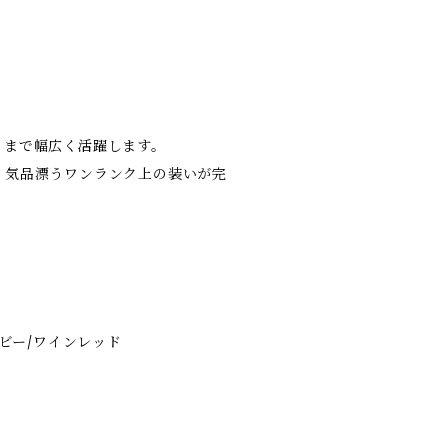
トまで幅広く活躍します。
、気品漂うワンランク上の装いが完
イビー/ワインレッド