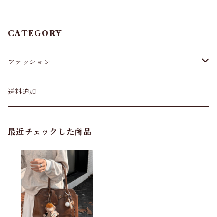
CATEGORY
ファッション
パンツ&スカート
送料追加
トップス
最近チェックした商品
バッグ
カーディガン
パンプス・サンダル