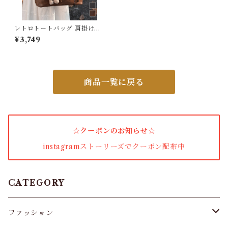
ワンピース・セットアップ
レトロトートバッグ 肩掛けカ
バンビジネス
¥3,749
小物・その他
商品一覧に戻る
アウター・コート
女性下着・靴下
☆クーポンのお知らせ☆
着圧ソックス
instagramストーリーズでクーポン配布中
男性下着
タイツ
CATEGORY
スキニー・レギンス
ファッション