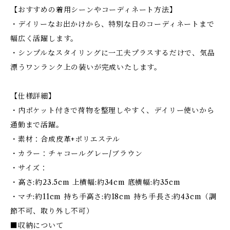
【おすすめの着用シーンやコーディネート方法】
・デイリーなお出かけから、特別な日のコーディネートまで
幅広く活躍します。
・シンプルなスタイリングに一工夫プラスするだけで、気品
漂うワンランク上の装いが完成いたします。
【仕様詳細】
・内ポケット付きで荷物を整理しやすく、デイリー使いから
通勤まで活躍。
・素材：合成皮革+ポリエステル
・カラー：チャコールグレー/ブラウン
・サイズ：
・高さ:約23.5cm 上横幅:約34cm 底横幅:約35cm
・マチ:約11cm 持ち手高さ:約18cm 持ち手長さ:約43cm（調
節不可、取り外し不可）
■収納について