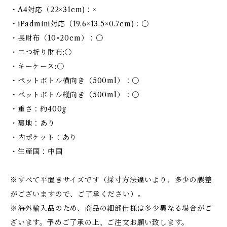
・A4対応（22×31cm)：×
・iPadmini対応（19.6×13.5×0.7cm)：〇
・長財布（10×20cm）：〇
・二つ折り財布:〇
・キーケース:〇
・ペットボトル横向き（500ml）：〇
・ペットボトル縦向き（500ml）：〇
・重さ：約400g
・裏地：あり
・内ポケット：あり
・生産国：中国
※すべて平置きサイズです（採寸方法違いより、多少の誤差
がございますので、ご了承ください）。
※海外輸入品のため、商品の細部仕様は多少異なる場合がご
ざいます。予めご了承の上、ご注文お願い致します。