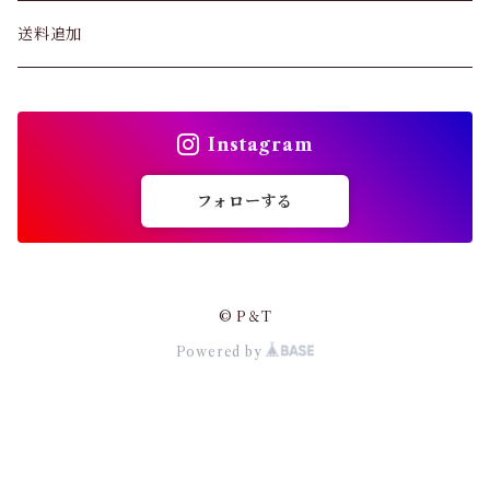
ブラジャー
パンツ&スカート
送料追加
ショーツ
トップス
インソール
Instagram
バッグ
ガードル・ウエストニッパー
フォローする
カーディガン
靴下
パンプス・サンダル
© P＆T
ストッキング
Powered by
ワンピース・セットアップ
その他アパレル
小物・その他