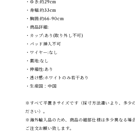
・ゆき:約29cm
・身幅:約33cm
・胸囲:約66-90cm
・商品詳細:
・カップ:あり(取り外し不可)
・パッド挿入不可
・ワイヤー:なし
・裏地:なし
・伸縮性:あり
・透け感:ホワイトのみ若干あり
・生産国：中国
※すべて平置きサイズです（採寸方法違いより、多少
ださい）。
※海外輸入品のため、商品の細部仕様は多少異なる場
ご注文お願い致します。