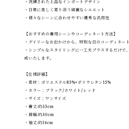
・洗練された上品なインポートデザイン
・日常に美しく寄り添う綺麗なシルエット
・様々なシーンに合わせやすい優秀な汎用性
【おすすめの着用シーンやコーディネート方法】
・デイリーなお出かけから、特別な日のコーディネー
・シンプルなスタイリングに一工夫プラスするだけで
成いたします。
【仕様詳細】
・素材：ポリエステル85%+ポリウレタン15%
・カラー：ブラック/ホワイト/レッド
・サイズ：ワンサイズ
・着丈:約35cm
・肩幅:約30cm
・袖丈:約14cm