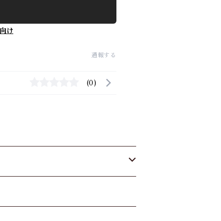
向け
通報する
(0)