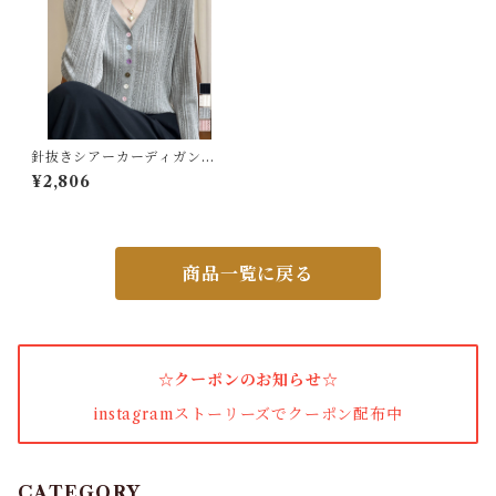
カーディガン
パンプス・サンダル
ワンピース・セットアップ
針抜きシアーカーディガン透
かし編みニット
¥2,806
小物・その他
商品一覧に戻る
アウター・コート
女性下着・靴下
☆クーポンのお知らせ☆
着圧ソックス
instagramストーリーズでクーポン配布中
男性下着
タイツ
CATEGORY