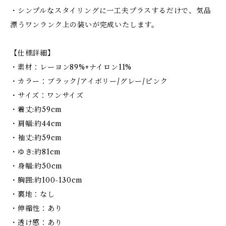
・シンプルなスタイリングに一工夫プラスするだけで、気品
漂うワンランク上の装いが完成いたします。
【仕様詳細】
・素材：レーヨン89%+ナイロン11%
・カラー：ブラック/アイボリー/グレー/ピンク
・サイズ：ワンサイズ
・着丈:約59cm
・肩幅:約44cm
・袖丈:約59cm
・ゆき:約81cm
・身幅:約50cm
・胸囲:約100-130cm
・裏地：なし
・伸縮性：あり
・透け感：あり