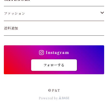
スキニー・レギンス
ファッション
ブラジャー
パンツ&スカート
送料追加
ショーツ
トップス
インソール
Instagram
バッグ
ガードル・ウエストニッパー
フォローする
カーディガン
靴下
パンプス・サンダル
© P＆T
ストッキング
Powered by
ワンピース・セットアップ
その他アパレル