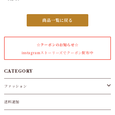
小物・その他
商品一覧に戻る
アウター・コート
女性下着・靴下
☆クーポンのお知らせ☆
着圧ソックス
instagramストーリーズでクーポン配布中
男性下着
タイツ
CATEGORY
スキニー・レギンス
ファッション
ブラジャー
パンツ&スカート
送料追加
ショーツ