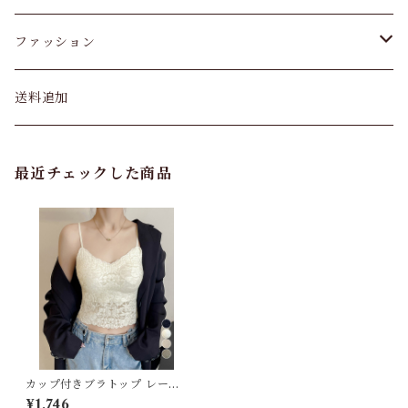
ファッション
パンツ&スカート
送料追加
トップス
最近チェックした商品
バッグ
カーディガン
パンプス・サンダル
ワンピース・セットアップ
カップ付きブラトップ レース
キャミソール
¥1,746