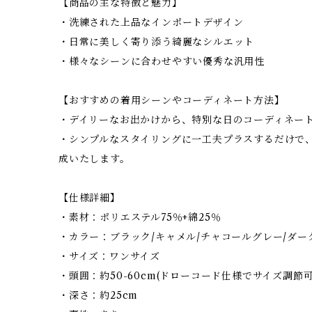
【商品の主な特徴と魅力】
・洗練された上品なインポートデザイン
・日常に美しく寄り添う綺麗なシルエット
・様々なシーンに合わせやすい優秀な汎用性
【おすすめの着用シーンやコーディネート方法】
・デイリーなお出かけから、特別な日のコーディネー
・シンプルなスタイリングに一工夫プラスするだけで
成いたします。
【仕様詳細】
・素材：ポリエステル75％+綿25％
・カラー：ブラック/キャメル/チャコールグレー/ダー
・サイズ：ワンサイズ
・頭囲：約50-60cm(ドローコード仕様でサイズ調節可
・深さ：約25cm