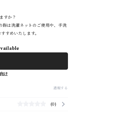
りますか？
濯の際は洗濯ネットのご使用や、手洗
おすすめいたします。
available
向け
通報する
(0)