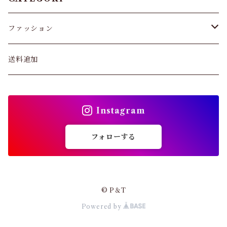
スキニー・レギンス
ファッション
ブラジャー
パンツ&スカート
送料追加
ショーツ
トップス
インソール
Instagram
バッグ
ガードル・ウエストニッパー
フォローする
カーディガン
靴下
パンプス・サンダル
© P＆T
ストッキング
Powered by
ワンピース・セットアップ
その他アパレル