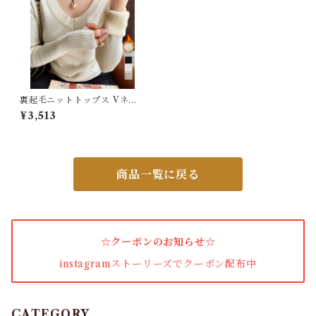
カーディガン
パンプス・サンダル
ワンピース・セットアップ
裏起毛ニットトップス Vネッ
クリブニット
¥3,513
小物・その他
商品一覧に戻る
アウター・コート
女性下着・靴下
☆クーポンのお知らせ☆
着圧ソックス
instagramストーリーズでクーポン配布中
男性下着
タイツ
CATEGORY