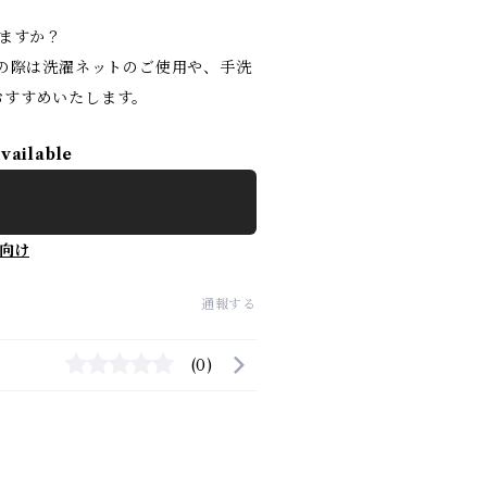
りますか？
濯の際は洗濯ネットのご使用や、手洗
おすすめいたします。
available
向け
通報する
(0)