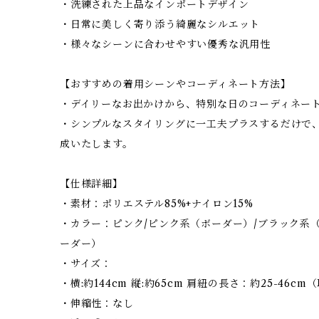
・洗練された上品なインポートデザイン
・日常に美しく寄り添う綺麗なシルエット
・様々なシーンに合わせやすい優秀な汎用性
【おすすめの着用シーンやコーディネート方法】
・デイリーなお出かけから、特別な日のコーディネー
・シンプルなスタイリングに一工夫プラスするだけで
成いたします。
【仕様詳細】
・素材：ポリエステル85%+ナイロン15%
・カラー：ピンク/ピンク系（ボーダー）/ブラック系
ーダー）
・サイズ：
・横:約144cm 縦:約65cm 肩紐の長さ：約25-46
・伸縮性：なし