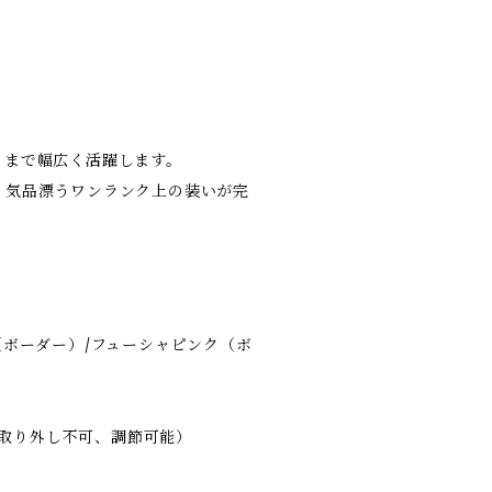
トまで幅広く活躍します。
、気品漂うワンランク上の装いが完
（ボーダー）/フューシャピンク（ボ
cm（取り外し不可、調節可能）