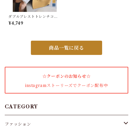
ワンピース・セットアップ
ダブルブレストトレンチコー
トミディアム丈
¥4,749
小物・その他
商品一覧に戻る
アウター・コート
女性下着・靴下
☆クーポンのお知らせ☆
着圧ソックス
instagramストーリーズでクーポン配布中
男性下着
タイツ
CATEGORY
スキニー・レギンス
ファッション