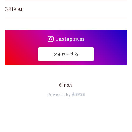
ブラジャー
パンツ&スカート
送料追加
ショーツ
トップス
インソール
Instagram
バッグ
ガードル・ウエストニッパー
フォローする
カーディガン
靴下
パンプス・サンダル
© P＆T
ストッキング
Powered by
ワンピース・セットアップ
その他アパレル
小物・その他