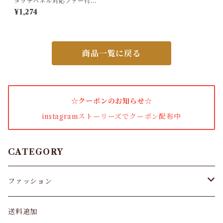
タッチパネル対応ファー付き
手袋スエード調
¥1,274
小物・その他
商品一覧に戻る
アウター・コート
女性下着・靴下
☆クーポンのお知らせ☆
着圧ソックス
instagramストーリーズでクーポン配布中
男性下着
タイツ
CATEGORY
スキニー・レギンス
ファッション
ブラジャー
パンツ&スカート
送料追加