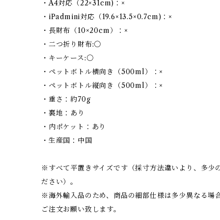
・A4対応（22×31cm)：×
・iPadmini対応（19.6×13.5×0.7cm)：×
・長財布（10×20cm）：×
・二つ折り財布:〇
・キーケース:〇
・ペットボトル横向き（500ml）：×
・ペットボトル縦向き（500ml）：×
・重さ：約70g
・裏地：あり
・内ポケット：あり
・生産国：中国
※すべて平置きサイズです（採寸方法違いより、多少
ださい）。
※海外輸入品のため、商品の細部仕様は多少異なる場
ご注文お願い致します。