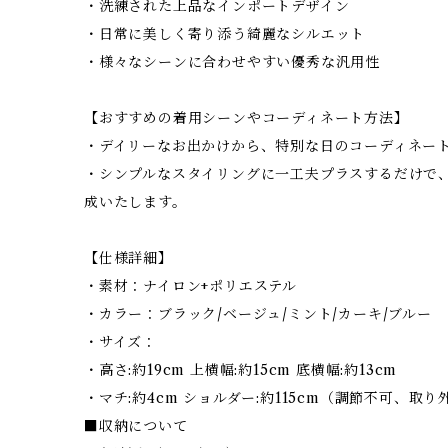
・洗練された上品なインポートデザイン
・日常に美しく寄り添う綺麗なシルエット
・様々なシーンに合わせやすい優秀な汎用性
【おすすめの着用シーンやコーディネート方法】
・デイリーなお出かけから、特別な日のコーディネー
・シンプルなスタイリングに一工夫プラスするだけで
成いたします。
【仕様詳細】
・素材：ナイロン+ポリエステル
・カラー：ブラック/ベージュ/ミント/カーキ/ブルー
・サイズ：
・高さ:約19cm 上横幅:約15cm 底横幅:約13cm
・マチ:約4cm ショルダー:約115cm（調節不可、取
■収納について