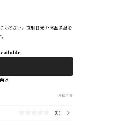
ってください。直射日光や高温多湿を
す。
available
向け
通報する
(0)