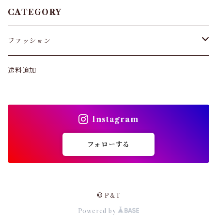
タイツ
CATEGORY
スキニー・レギンス
ファッション
ブラジャー
パンツ&スカート
送料追加
ショーツ
トップス
インソール
Instagram
バッグ
ガードル・ウエストニッパー
フォローする
カーディガン
靴下
パンプス・サンダル
© P＆T
ストッキング
Powered by