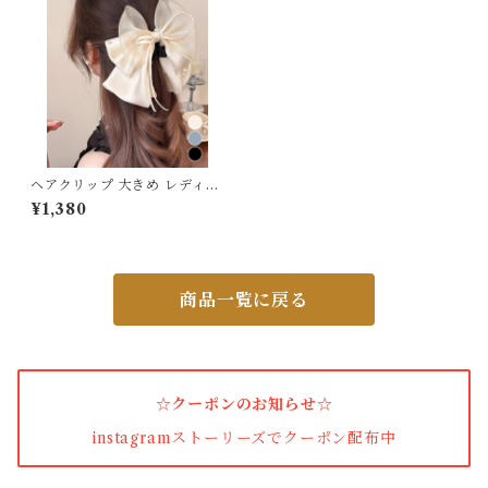
カーディガン
パンプス・サンダル
ワンピース・セットアップ
ヘアクリップ 大きめ レディー
ス リボン
¥1,380
小物・その他
商品一覧に戻る
アウター・コート
女性下着・靴下
☆クーポンのお知らせ☆
着圧ソックス
instagramストーリーズでクーポン配布中
男性下着