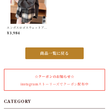
パンプス・サンダル
ワンピース・セットアップ
エンボスロゴスウェットアウ
ターチェック柄
¥3,984
小物・その他
商品一覧に戻る
アウター・コート
女性下着・靴下
☆クーポンのお知らせ☆
着圧ソックス
instagramストーリーズでクーポン配布中
男性下着
タイツ
CATEGORY