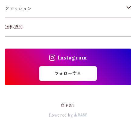
スキニー・レギンス
ファッション
ブラジャー
パンツ&スカート
送料追加
ショーツ
トップス
インソール
Instagram
バッグ
ガードル・ウエストニッパー
フォローする
カーディガン
靴下
パンプス・サンダル
© P＆T
ストッキング
Powered by
ワンピース・セットアップ
その他アパレル