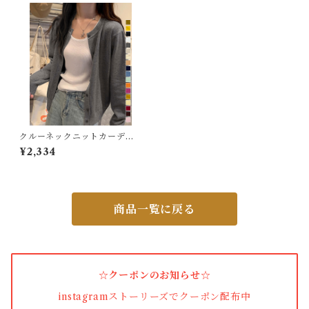
バッグ
カーディガン
パンプス・サンダル
ワンピース・セットアップ
クルーネックニットカーディ
ガン シンプル
¥2,334
小物・その他
商品一覧に戻る
アウター・コート
女性下着・靴下
☆クーポンのお知らせ☆
着圧ソックス
instagramストーリーズでクーポン配布中
男性下着