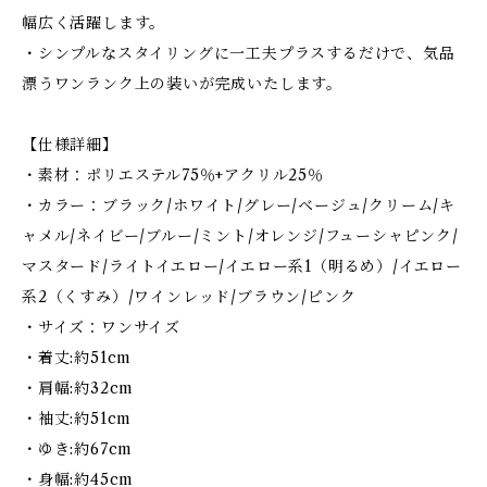
幅広く活躍します。
・シンプルなスタイリングに一工夫プラスするだけで、気品
漂うワンランク上の装いが完成いたします。
【仕様詳細】
・素材：ポリエステル75％+アクリル25％
・カラー：ブラック/ホワイト/グレー/ベージュ/クリーム/キ
ャメル/ネイビー/ブルー/ミント/オレンジ/フューシャピンク/
マスタード/ライトイエロー/イエロー系1（明るめ）/イエロー
系2（くすみ）/ワインレッド/ブラウン/ピンク
・サイズ：ワンサイズ
・着丈:約51cm
・肩幅:約32cm
・袖丈:約51cm
・ゆき:約67cm
・身幅:約45cm