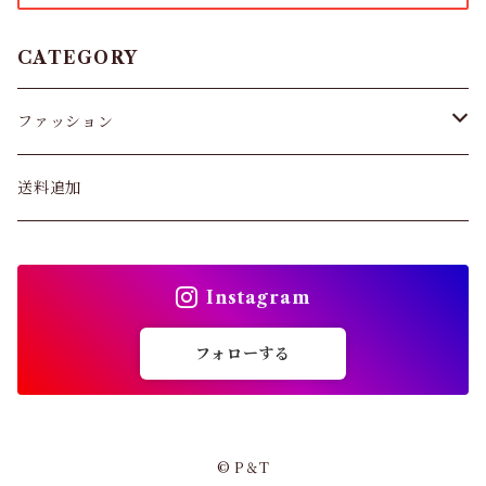
タイツ
CATEGORY
スキニー・レギンス
ファッション
ブラジャー
パンツ&スカート
送料追加
ショーツ
トップス
インソール
Instagram
バッグ
ガードル・ウエストニッパー
フォローする
カーディガン
靴下
パンプス・サンダル
© P＆T
ストッキング