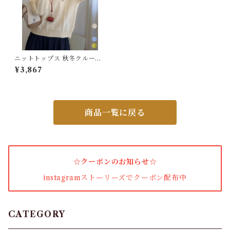
パンプス・サンダル
ワンピース・セットアップ
ニットトップス 秋冬クルーネ
ックセーター
¥3,867
小物・その他
商品一覧に戻る
アウター・コート
女性下着・靴下
☆クーポンのお知らせ☆
着圧ソックス
instagramストーリーズでクーポン配布中
男性下着
タイツ
CATEGORY