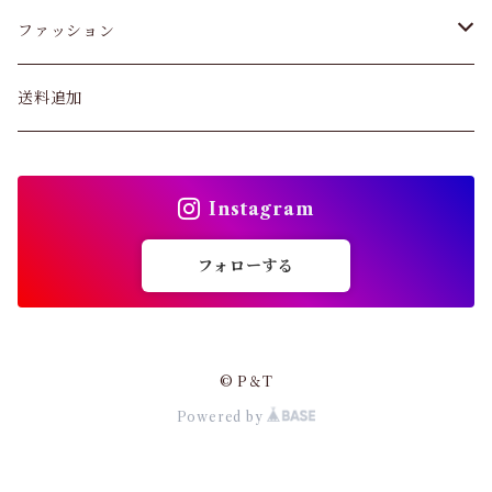
スキニー・レギンス
ファッション
ブラジャー
パンツ&スカート
送料追加
ショーツ
トップス
インソール
Instagram
バッグ
ガードル・ウエストニッパー
フォローする
カーディガン
靴下
パンプス・サンダル
© P＆T
ストッキング
Powered by
ワンピース・セットアップ
その他アパレル