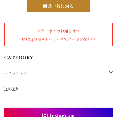
商品一覧に戻る
アウター・コート
女性下着・靴下
☆クーポンのお知らせ☆
着圧ソックス
instagramストーリーズでクーポン配布中
男性下着
タイツ
CATEGORY
スキニー・レギンス
ファッション
ブラジャー
パンツ&スカート
送料追加
ショーツ
トップス
インソール
Instagram