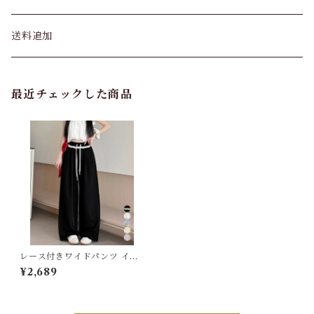
パンツ&スカート
送料追加
トップス
最近チェックした商品
バッグ
カーディガン
パンプス・サンダル
ワンピース・セットアップ
レース付きワイドパンツ イー
ジーパンツ夏
¥2,689
小物・その他