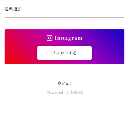
ブラジャー
パンツ&スカート
送料追加
ショーツ
トップス
インソール
Instagram
バッグ
ガードル・ウエストニッパー
フォローする
カーディガン
靴下
パンプス・サンダル
© P＆T
ストッキング
Powered by
ワンピース・セットアップ
その他アパレル
小物・その他