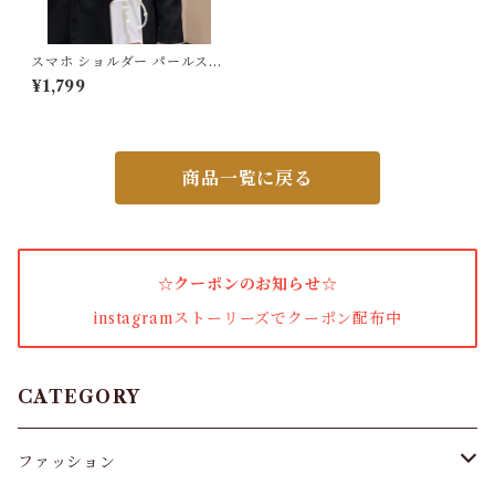
ワンピース・セットアップ
スマホ ショルダー パールスト
ラップ人気
¥1,799
小物・その他
商品一覧に戻る
アウター・コート
女性下着・靴下
☆クーポンのお知らせ☆
着圧ソックス
instagramストーリーズでクーポン配布中
男性下着
タイツ
CATEGORY
スキニー・レギンス
ファッション