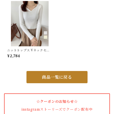
バッグ
カーディガン
パンプス・サンダル
ワンピース・セットアップ
ニットトップス Vネックセー
ター 春秋冬
¥2,784
小物・その他
商品一覧に戻る
アウター・コート
女性下着・靴下
☆クーポンのお知らせ☆
着圧ソックス
instagramストーリーズでクーポン配布中
男性下着