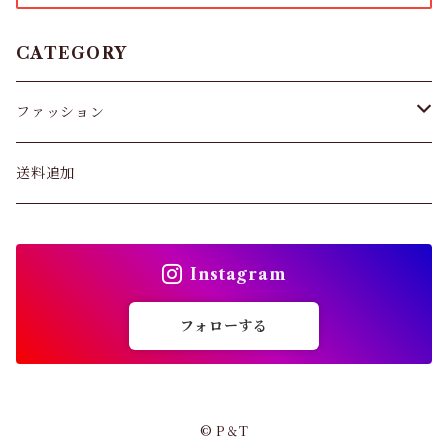
タイツ
CATEGORY
スキニー・レギンス
ファッション
ブラジャー
パンツ&スカート
送料追加
ショーツ
トップス
インソール
Instagram
バッグ
ガードル・ウエストニッパー
フォローする
カーディガン
靴下
パンプス・サンダル
© P＆T
ストッキング