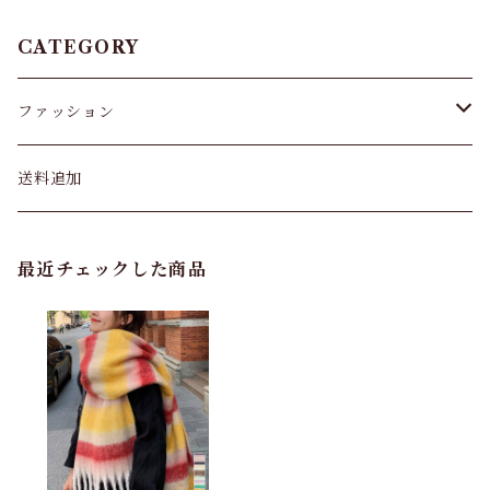
CATEGORY
ファッション
パンツ&スカート
送料追加
トップス
最近チェックした商品
バッグ
カーディガン
パンプス・サンダル