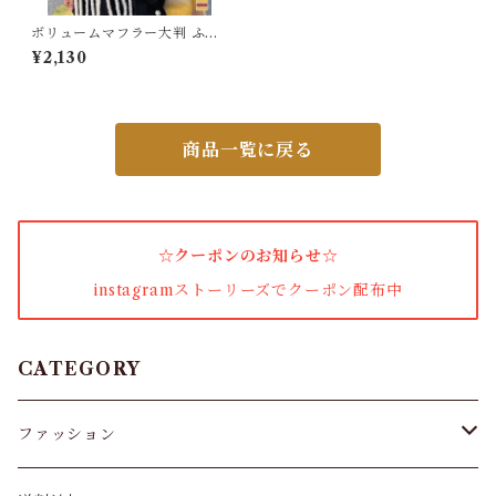
ワンピース・セットアップ
ボリュームマフラー大判 ふわ
ふわマフラー
¥2,130
小物・その他
商品一覧に戻る
アウター・コート
女性下着・靴下
☆クーポンのお知らせ☆
着圧ソックス
instagramストーリーズでクーポン配布中
男性下着
タイツ
CATEGORY
スキニー・レギンス
ファッション
ブラジャー