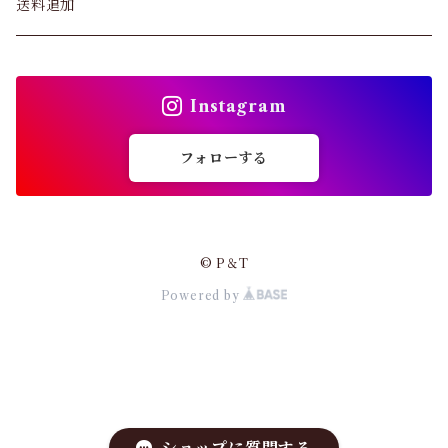
パンツ&スカート
送料追加
ショーツ
トップス
インソール
Instagram
バッグ
ガードル・ウエストニッパー
フォローする
カーディガン
靴下
パンプス・サンダル
© P＆T
ストッキング
Powered by
ワンピース・セットアップ
その他アパレル
小物・その他
アウター・コート