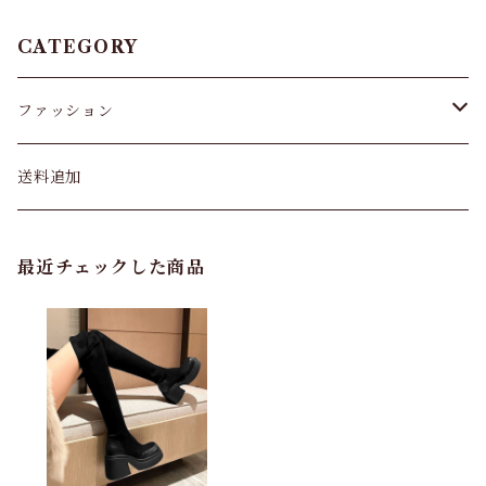
CATEGORY
ファッション
パンツ&スカート
送料追加
トップス
最近チェックした商品
バッグ
カーディガン
パンプス・サンダル