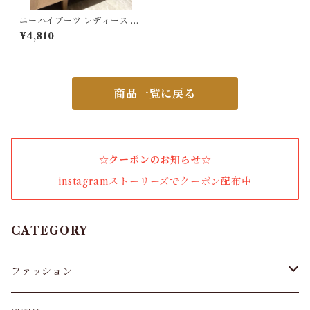
ワンピース・セットアップ
ニーハイブーツ レディース ロ
ングブーツ
¥4,810
小物・その他
商品一覧に戻る
アウター・コート
女性下着・靴下
☆クーポンのお知らせ☆
着圧ソックス
instagramストーリーズでクーポン配布中
男性下着
タイツ
CATEGORY
スキニー・レギンス
ファッション
ブラジャー