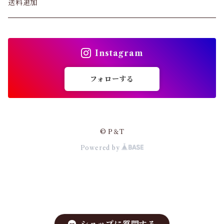
パンツ&スカート
送料追加
ショーツ
トップス
インソール
Instagram
バッグ
ガードル・ウエストニッパー
フォローする
カーディガン
靴下
パンプス・サンダル
© P＆T
ストッキング
Powered by
ワンピース・セットアップ
その他アパレル
小物・その他
アウター・コート