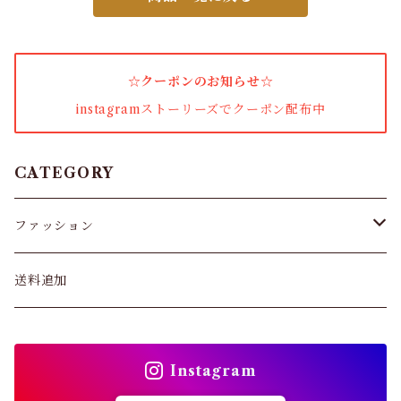
アウター・コート
女性下着・靴下
☆クーポンのお知らせ☆
着圧ソックス
instagramストーリーズでクーポン配布中
男性下着
タイツ
CATEGORY
スキニー・レギンス
ファッション
ブラジャー
パンツ&スカート
送料追加
ショーツ
トップス
インソール
Instagram
バッグ