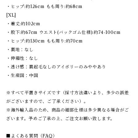
・ヒップ:約126cm もも周り:約68cm
[XL]
・着丈:約102cm
・股下:約67cm ウエスト(バックゴム仕様):約74-100cm
・ヒップ:約130cm もも周り:約70cm
・裏地：なし
・伸縮性：なし
・透け感：裏起毛なしのアイボリーのみややあり
・生産国：中国
※すべて平置きサイズです（採寸方法違いより、多少の誤差
がございますので、ご了承ください）。
※海外輸入品のため、商品の細部仕様は多少異なる場合がご
ざいます。予めご了承の上、ご注文お願い致します。
■よくある質問（FAQ）