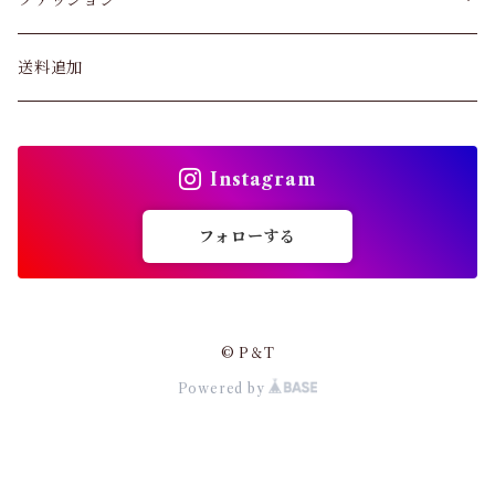
ブラジャー
パンツ&スカート
送料追加
ショーツ
トップス
インソール
Instagram
バッグ
ガードル・ウエストニッパー
フォローする
カーディガン
靴下
パンプス・サンダル
© P＆T
ストッキング
Powered by
ワンピース・セットアップ
その他アパレル
小物・その他