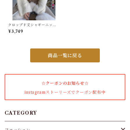
パンプス・サンダル
ワンピース・セットアップ
クロップド丈シャギーニット
Vネック長袖
¥3,749
小物・その他
商品一覧に戻る
アウター・コート
女性下着・靴下
☆クーポンのお知らせ☆
着圧ソックス
instagramストーリーズでクーポン配布中
男性下着
タイツ
CATEGORY
スキニー・レギンス
ファッション