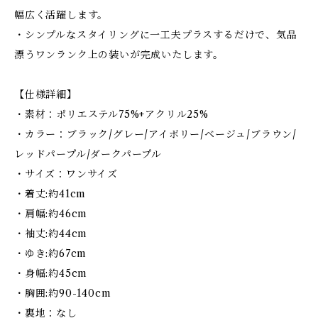
幅広く活躍します。
・シンプルなスタイリングに一工夫プラスするだけで、気品
漂うワンランク上の装いが完成いたします。
【仕様詳細】
・素材：ポリエステル75%+アクリル25%
・カラー：ブラック/グレー/アイボリー/ベージュ/ブラウン/
レッドパープル/ダークパープル
・サイズ：ワンサイズ
・着丈:約41cm
・肩幅:約46cm
・袖丈:約44cm
・ゆき:約67cm
・身幅:約45cm
・胸囲:約90-140cm
・裏地：なし