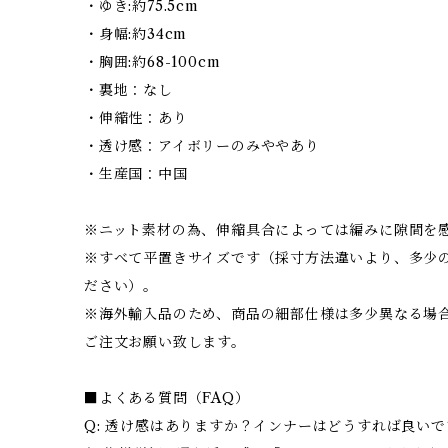
・ゆき:約75.5cm
・身幅:約34cm
・胸囲:約68-100cm
・裏地：なし
・伸縮性：あり
・透け感：アイボリーのみややあり
・生産国：中国
※ニット素材の為、伸縮具合によっては編みに隙間を
※すべて平置きサイズです（採寸方法違いより、多少
ださい）。
※海外輸入品のため、商品の細部仕様は多少異なる場
ご注文お願い致します。
■よくある質問（FAQ）
Q: 透け感はありますか？インナーはどうすれば良い