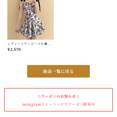
カーディガン
パンプス・サンダル
ワンピース・セットアップ
レディースワンピース水着 体
型カバー花柄
¥2,570
小物・その他
商品一覧に戻る
アウター・コート
女性下着・靴下
☆クーポンのお知らせ☆
着圧ソックス
instagramストーリーズでクーポン配布中
男性下着