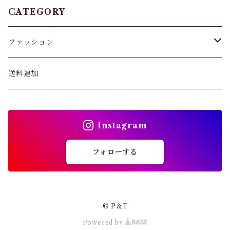
タイツ
CATEGORY
スキニー・レギンス
ファッション
ブラジャー
パンツ&スカート
送料追加
ショーツ
トップス
インソール
Instagram
バッグ
ガードル・ウエストニッパー
フォローする
カーディガン
靴下
パンプス・サンダル
© P＆T
ストッキング
Powered by
ワンピース・セットアップ