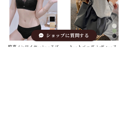
ショップに質問する
脇高ノンワイヤーレースブ
トートバッグ レディース
ラショーツセット
肩掛けバッグ
¥4,574
¥2,881
キーワードから探す
カテゴリから探す