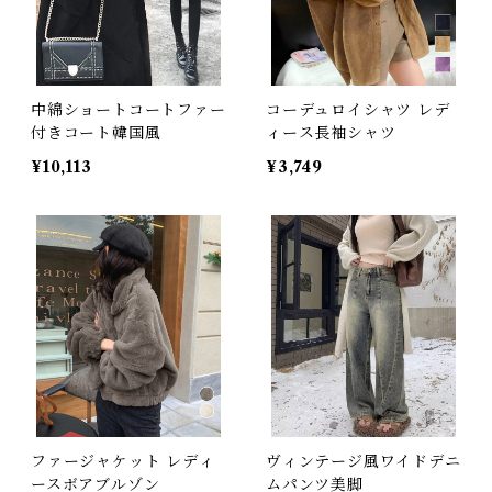
中綿ショートコートファー
コーデュロイシャツ レデ
付きコート韓国風
ィース長袖シャツ
¥10,113
¥3,749
ファージャケット レディ
ヴィンテージ風ワイドデニ
ースボアブルゾン
ムパンツ美脚