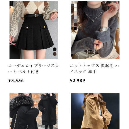
コーデュロイプリーツスカ
ニットトップス 裏起毛 ハ
ート ベルト付き
イネック 厚手
¥3,556
¥2,989