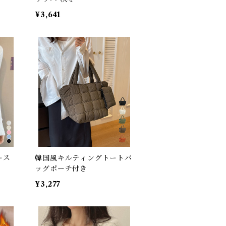
¥3,641
ース
韓国風キルティングトートバ
ッグポーチ付き
¥3,277