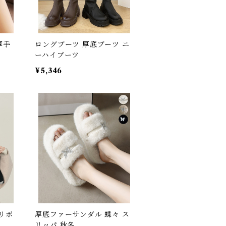
厚手
ロングブーツ 厚底ブーツ ニ
ーハイブーツ
¥5,346
リボ
厚底ファーサンダル 蝶々 ス
リッパ 秋冬