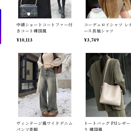
中綿ショートコートファー付
コーデュロイシャツ レ
きコート韓国風
ース長袖シャツ
¥10,113
¥3,749
ヴィンテージ風ワイドデニム
トートバッグ PUレザー
パンツ美脚
り 韓国風