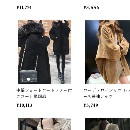
¥11,774
¥3,556
中綿ショートコートファー付
コーデュロイシャツ レ
きコート韓国風
ース長袖シャツ
¥10,113
¥3,749