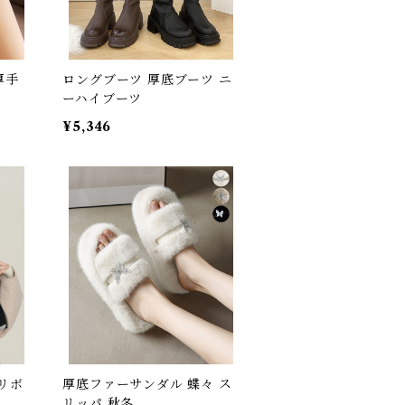
厚手
ロングブーツ 厚底ブーツ ニ
ーハイブーツ
¥5,346
リボ
厚底ファーサンダル 蝶々 ス
リッパ 秋冬