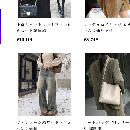
中綿ショートコートファー付
コーデュロイシャツ レ
きコート韓国風
ース長袖シャツ
¥10,113
¥3,749
ヴィンテージ風ワイドデニム
トートバッグ PUレザー
パンツ美脚
り 韓国風