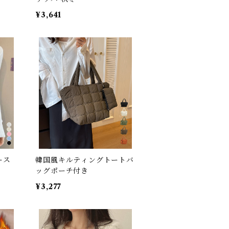
¥3,641
ース
韓国風キルティングトートバ
ッグポーチ付き
¥3,277