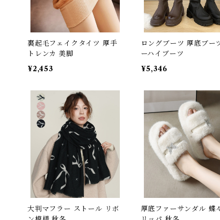
裏起毛フェイクタイツ 厚手
ロングブーツ 厚底ブーツ
トレンカ 美脚
ーハイブーツ
¥2,453
¥5,346
大判マフラー ストール リボ
厚底ファーサンダル 蝶々
ン模様 秋冬
リッパ 秋冬