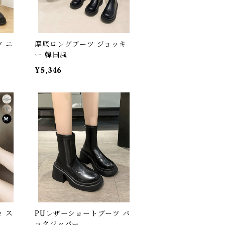
 ニ
厚底ロングブーツ ジョッキ
ー 韓国風
¥5,346
 ス
PUレザーショートブーツ バ
ックジッパー