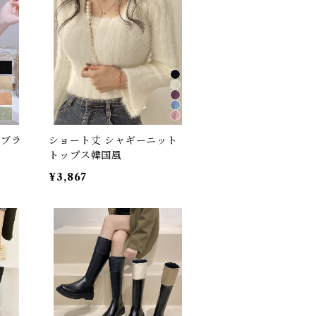
スブラ
ショート丈 シャギーニット
トップス韓国風
¥3,867