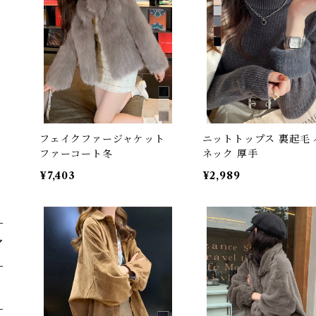
フェイクファージャケット
ニットトップス 裏起毛 
ファーコート冬
ネック 厚手
¥7,403
¥2,989