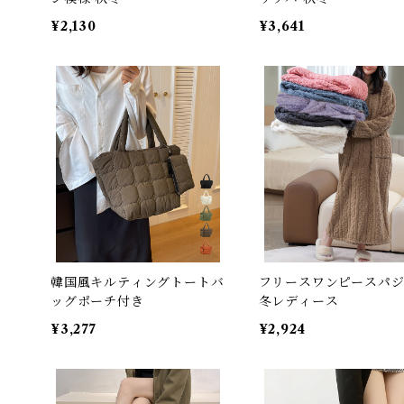
¥2,130
¥3,641
韓国風キルティングトートバ
フリースワンピースパ
ッグポーチ付き
冬レディース
¥3,277
¥2,924