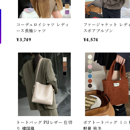
コーデュロイシャツ レディ
ファージャケット レデ
ース長袖シャツ
スボアブルゾン
¥3,749
¥4,574
トートバッグ PUレザー 仕切
ボアトートバッグ ミニ 
り 韓国風
軽量 秋冬