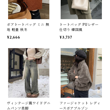
ボアトートバッグ ミニ 無
トートバッグ PUレザー
地 軽量 秋冬
仕切り 韓国風
¥2,666
¥3,737
ヴィンテージ風ワイドデニ
ファージャケット レディ
ムパンツ美脚
ースボアブルゾン