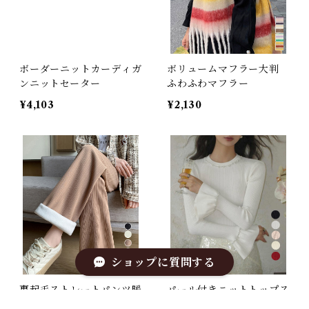
ボーダーニットカーディガ
ボリュームマフラー大判
ンニットセーター
ふわふわマフラー
¥4,103
¥2,130
ショップに質問する
裏起毛ストレートパンツ暖
パール付きニットトップス
かい レディース
フレアスリーブ