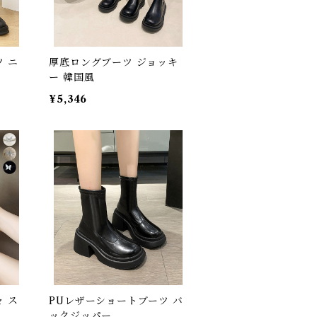
 ニ
厚底ロングブーツ ジョッキ
ー 韓国風
¥5,346
 ス
PUレザーショートブーツ バ
ックジッパー