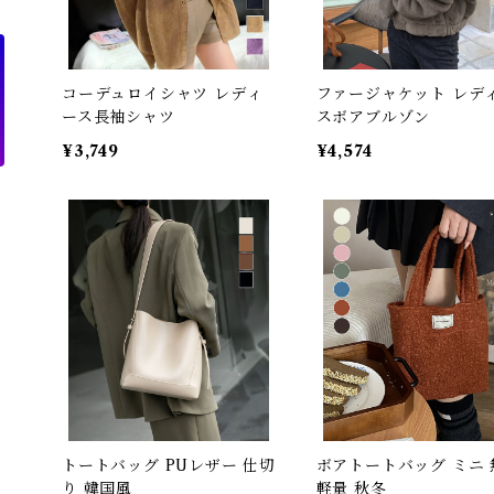
コーデュロイシャツ レディ
ファージャケット レデ
ース長袖シャツ
スボアブルゾン
¥3,749
¥4,574
トートバッグ PUレザー 仕切
ボアトートバッグ ミニ 
り 韓国風
軽量 秋冬