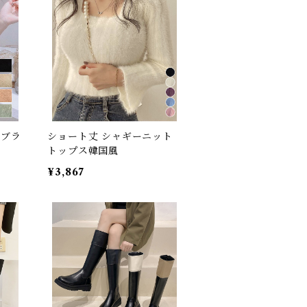
スブラ
ショート丈 シャギーニット
トップス韓国風
¥3,867