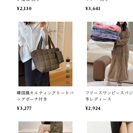
¥2,130
¥3,641
韓国風キルティングトートバ
フリースワンピースパ
ッグポーチ付き
冬レディース
¥3,277
¥2,924