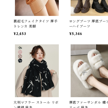
裏起毛フェイクタイツ 厚手
ロングブーツ 厚底ブーツ
トレンカ 美脚
ーハイブーツ
¥2,453
¥5,346
大判マフラー ストール リボ
厚底ファーサンダル 蝶々
ン模様 秋冬
リッパ 秋冬