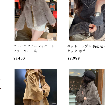
フェイクファージャケット
ニットトップス 裏起毛 
ファーコート冬
ネック 厚手
¥7,403
¥2,989