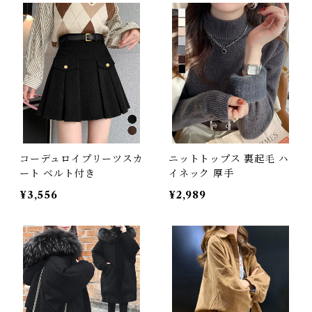
コーデュロイプリーツスカ
ニットトップス 裏起毛 ハ
ート ベルト付き
イネック 厚手
¥3,556
¥2,989