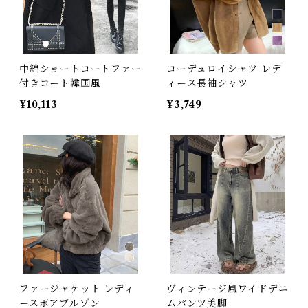
中綿ショートコートファー
コーデュロイシャツ レデ
付きコート韓国風
ィース長袖シャツ
¥10,113
¥3,749
ファージャケット レディ
ヴィンテージ風ワイドデニ
ースボアブルゾン
ムパンツ美脚