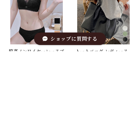
ショップに質問する
脇高ノンワイヤーレースブ
トートバッグ レディース
ラショーツセット
肩掛けバッグ
¥4,574
¥2,881
キーワードから探す
カテゴリから探す